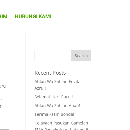
WIM
HUBUNGI KAMI
Recent Posts
Ahlan Wa Sahlan Encik
uru
Azrul!
Selamat Hari Guru !
us
Ahlan Wa Sahlan Abati!
a
n
Terima kasih Bonda!
Kejayaan Pasukan Gamelan
SMA Persekutuan Kajang di