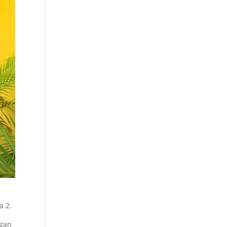
a 2.
ngan