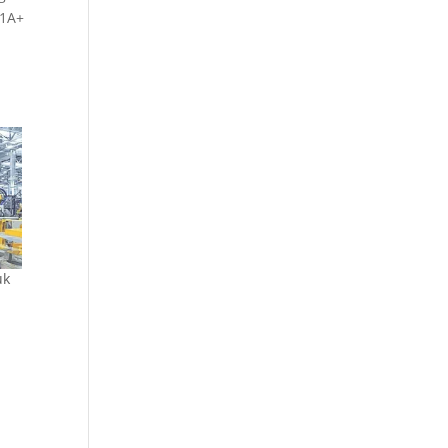
11A+
uk