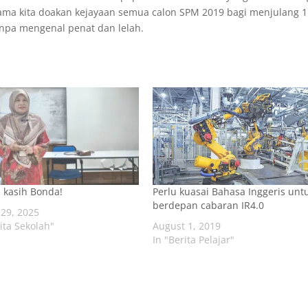
sama kita doakan kejayaan semua calon SPM 2019 bagi menjulang 
anpa mengenal penat dan lelah.
 kasih Bonda!
Perlu kuasai Bahasa Inggeris unt
berdepan cabaran IR4.0
29, 2025
rita Sekolah"
August 1, 2019
In "Berita Pelajar"