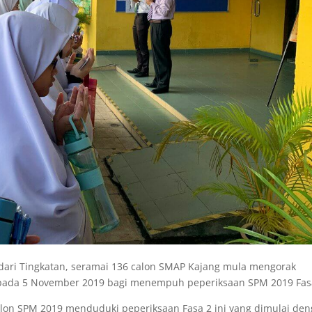
ari Tingkatan, seramai 136 calon SMAP Kajang mula mengorak
ada 5 November 2019 bagi menempuh peperiksaan SPM 2019 Fas
lon SPM 2019 menduduki peperiksaan Fasa 2 ini yang dimulai de