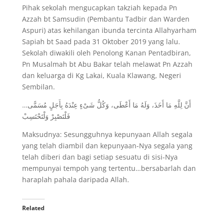
Pihak sekolah mengucapkan takziah kepada Pn
Azzah bt Samsudin (Pembantu Tadbir dan Warden
Aspuri) atas kehilangan ibunda tercinta Allahyarham
Sapiah bt Saad pada 31 Oktober 2019 yang lalu.
Sekolah diwakili oleh Penolong Kanan Pentadbiran,
Pn Musalmah bt Abu Bakar telah melawat Pn Azzah
dan keluarga di Kg Lakai, Kuala Klawang, Negeri
Sembilan.
أَنَّ لِلَّهِ مَا أَخَذَ، وَلَهُ مَا أَعْطَى، وَكُلُّ شَىْءٍ عِنْدَهُ بِأَجَلٍ مُسَمًّى…
فَلْتَصْبِرْ وَلْتَحْتَسِبْ
Maksudnya: Sesungguhnya kepunyaan Allah segala
yang telah diambil dan kepunyaan-Nya segala yang
telah diberi dan bagi setiap sesuatu di sisi-Nya
mempunyai tempoh yang tertentu…bersabarlah dan
haraplah pahala daripada Allah.
Related